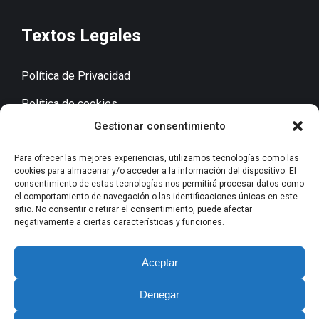
Textos Legales
Política de Privacidad
Política de cookies
Gestionar consentimiento
Aviso Legal
Accesibilidad
Para ofrecer las mejores experiencias, utilizamos tecnologías como las
cookies para almacenar y/o acceder a la información del dispositivo. El
consentimiento de estas tecnologías nos permitirá procesar datos como
el comportamiento de navegación o las identificaciones únicas en este
sitio. No consentir o retirar el consentimiento, puede afectar
Contacto
negativamente a ciertas características y funciones.
+34 629 05 09 06
Aceptar
Denegar
mreula@improconsultores.com