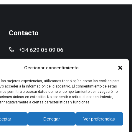
Contacto
+34 629 05 09 06
mreula@improconsultores.com
Gestionar consentimiento
Pedro Cerbuna nº 29, 50009 Zaragoza
r las mejores experiencias, utilizamos tecnologías como las cookies para
/o acceder a la información del dispositivo. El consentimiento de estas
 nos permitirá procesar datos como el comportamiento de navegación o
caciones únicas en este sitio. No consentir o retirar el consentimiento,
ar negativamente a ciertas características y funciones.
ceptar
Denegar
Ver preferencias