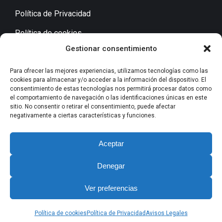
Política de Privacidad
Política de cookies
Gestionar consentimiento
Aviso Legal
Accesibilidad
Para ofrecer las mejores experiencias, utilizamos tecnologías como las
cookies para almacenar y/o acceder a la información del dispositivo. El
consentimiento de estas tecnologías nos permitirá procesar datos como
el comportamiento de navegación o las identificaciones únicas en este
sitio. No consentir o retirar el consentimiento, puede afectar
Contacto
negativamente a ciertas características y funciones.
+34 629 05 09 06
Aceptar
Denegar
mreula@improconsultores.com
Ver preferencias
Pedro Cerbuna nº 29, 50009 Zaragoza
Política de cookies
Política de Privacidad
Avisos Legales