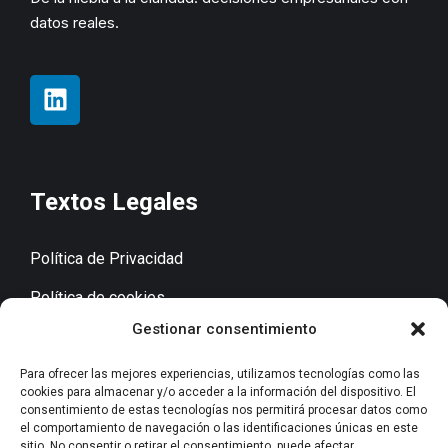
datos reales.
Textos Legales
Política de Privacidad
Política de cookies
Gestionar consentimiento
Aviso Legal
Accesibilidad
Para ofrecer las mejores experiencias, utilizamos tecnologías como las
cookies para almacenar y/o acceder a la información del dispositivo. El
consentimiento de estas tecnologías nos permitirá procesar datos como
el comportamiento de navegación o las identificaciones únicas en este
sitio. No consentir o retirar el consentimiento, puede afectar